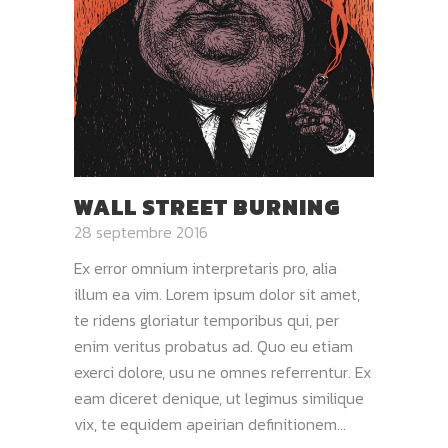
WALL STREET BURNING
28 septembre 2016
Ex error omnium interpretaris pro, alia
illum ea vim. Lorem ipsum dolor sit amet,
te ridens gloriatur temporibus qui, per
enim veritus probatus ad. Quo eu etiam
exerci dolore, usu ne omnes referrentur. Ex
eam diceret denique, ut legimus similique
vix, te equidem apeirian definitionem...