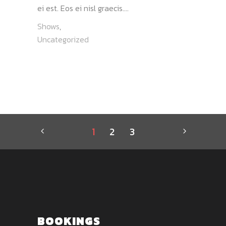
ei est. Eos ei nisl graecis....
Shows
,
Uncategorized
1
2
3
BOOKINGS