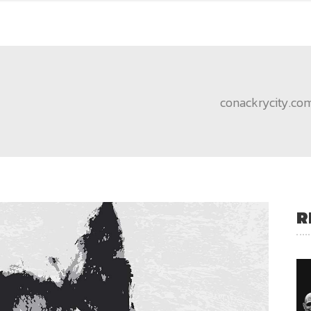
conackrycity.co
R