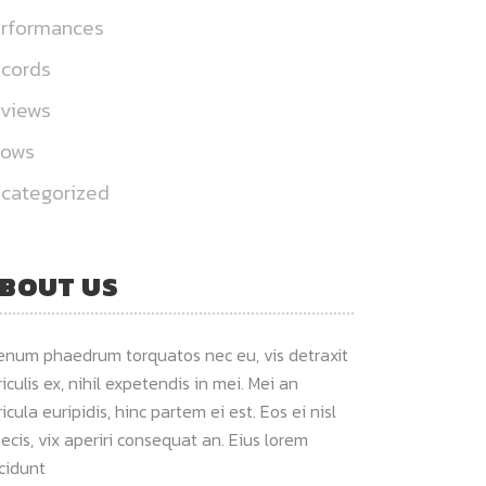
rformances
cords
views
hows
categorized
BOUT US
ienum phaedrum torquatos nec eu, vis detraxit
iculis ex, nihil expetendis in mei. Mei an
icula euripidis, hinc partem ei est. Eos ei nisl
ecis, vix aperiri consequat an. Eius lorem
ncidunt