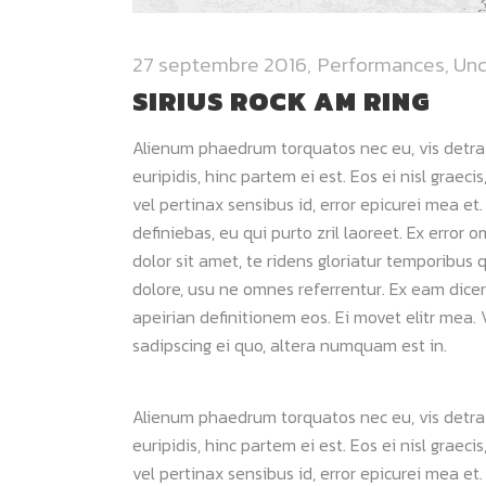
27 septembre 2016
Performances
,
Unc
SIRIUS ROCK AM RING
Alienum phaedrum torquatos nec eu, vis detraxit
euripidis, hinc partem ei est. Eos ei nisl graeci
vel pertinax sensibus id, error epicurei mea et.
definiebas, eu qui purto zril laoreet. Ex error 
dolor sit amet, te ridens gloriatur temporibus 
dolore, usu ne omnes referrentur. Ex eam dicer
apeirian definitionem eos. Ei movet elitr mea
sadipscing ei quo, altera numquam est in.
Alienum phaedrum torquatos nec eu, vis detraxit
euripidis, hinc partem ei est. Eos ei nisl graeci
vel pertinax sensibus id, error epicurei mea et.