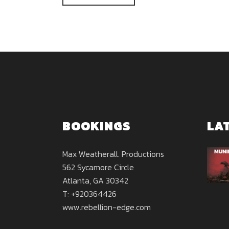
BOOKINGS
LA
Max Weatherall. Productions
562 Sycamore Circle
Atlanta, GA 30342
T: +920364426
www.rebellion-edge.com