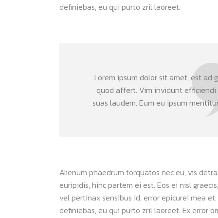
definiebas, eu qui purto zril laoreet.
Lorem ipsum dolor sit amet, est ad gr
quod affert. Vim invidunt efficiendi
suas laudem. Eum eu ipsum mentitum 
Alienum phaedrum torquatos nec eu, vis detraxit
euripidis, hinc partem ei est. Eos ei nisl graeci
vel pertinax sensibus id, error epicurei mea et.
definiebas, eu qui purto zril laoreet. Ex error 