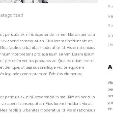
Pe
ategorized
Re
Re
 periculis ex, nihil expetendis in mei. Mei an pericula
S
s, vix aperiri consequat an. Eius lorem tincidunt vix at,
Un
 Mea facilisis urbanitas moderatius id. Vis ei rationibus
omnium interpretaris pro, alia illum ea vim. Lorem ipsum
qui, per enim veritus probatus ad. Quo eu etiam exerci
A
et denique, ut legimus similique vix, te equidem
. Vis legendos conceptam ad. Fabulas vituperata
Al
per
per
 periculis ex, nihil expetendis in mei. Mei an pericula
gra
s, vix aperiri consequat an. Eius lorem tincidunt vix at,
ti
 Mea facilisis urbanitas moderatius id. Vis ei rationibus