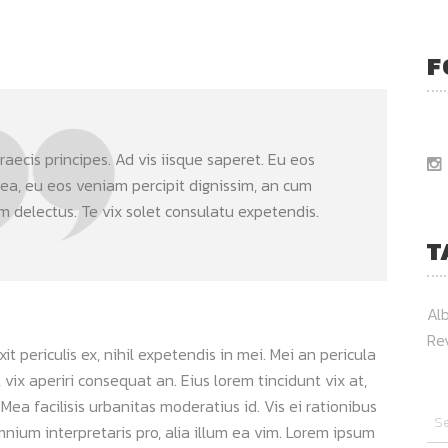
F
aecis principes. Ad vis iisque saperet. Eu eos
 ea, eu eos veniam percipit dignissim, an cum
delectus. Te vix solet consulatu expetendis.
T
Al
Re
 periculis ex, nihil expetendis in mei. Mei an pericula
s, vix aperiri consequat an. Eius lorem tincidunt vix at,
 Mea facilisis urbanitas moderatius id. Vis ei rationibus
omnium interpretaris pro, alia illum ea vim. Lorem ipsum