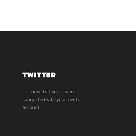
TWITTER
It seams that you haven't
connected with your Twitter
account