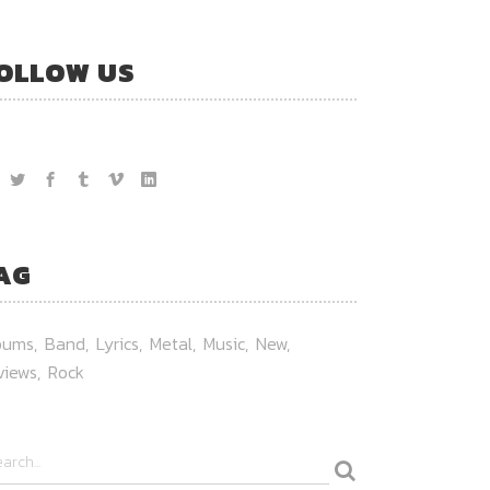
OLLOW US
AG
bums
Band
Lyrics
Metal
Music
New
views
Rock