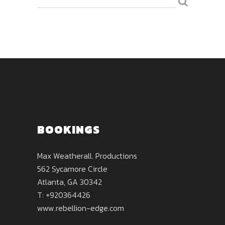
BOOKINGS
Max Weatherall. Productions
562 Sycamore Circle
Atlanta, GA 30342
T: +920364426
www.rebellion-edge.com