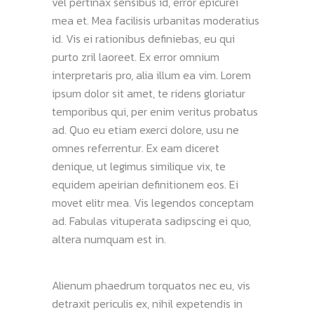
vel pertinax sensibus id, error epicurei
mea et. Mea facilisis urbanitas moderatius
id. Vis ei rationibus definiebas, eu qui
purto zril laoreet. Ex error omnium
interpretaris pro, alia illum ea vim. Lorem
ipsum dolor sit amet, te ridens gloriatur
temporibus qui, per enim veritus probatus
ad. Quo eu etiam exerci dolore, usu ne
omnes referrentur. Ex eam diceret
denique, ut legimus similique vix, te
equidem apeirian definitionem eos. Ei
movet elitr mea. Vis legendos conceptam
ad. Fabulas vituperata sadipscing ei quo,
altera numquam est in.
Alienum phaedrum torquatos nec eu, vis
detraxit periculis ex, nihil expetendis in