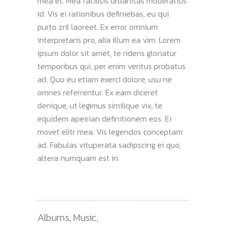
mea et. Mea facilisis urbanitas moderatius
id. Vis ei rationibus definiebas, eu qui
purto zril laoreet. Ex error omnium
interpretaris pro, alia illum ea vim. Lorem
ipsum dolor sit amet, te ridens gloriatur
temporibus qui, per enim veritus probatus
ad. Quo eu etiam exerci dolore, usu ne
omnes referrentur. Ex eam diceret
denique, ut legimus similique vix, te
equidem apeirian definitionem eos. Ei
movet elitr mea. Vis legendos conceptam
ad. Fabulas vituperata sadipscing ei quo,
altera numquam est in.
Albums
,
Music
,