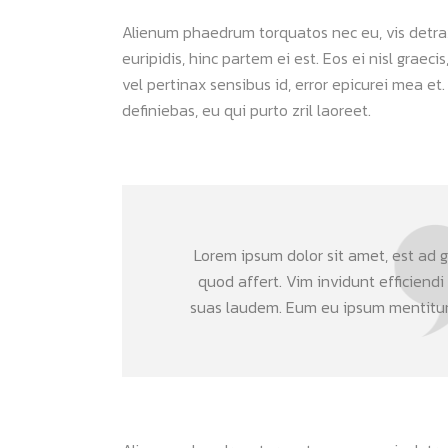
Alienum phaedrum torquatos nec eu, vis detraxit
euripidis, hinc partem ei est. Eos ei nisl graeci
vel pertinax sensibus id, error epicurei mea et.
definiebas, eu qui purto zril laoreet.
Lorem ipsum dolor sit amet, est ad gr
quod affert. Vim invidunt efficiendi
suas laudem. Eum eu ipsum mentitum 