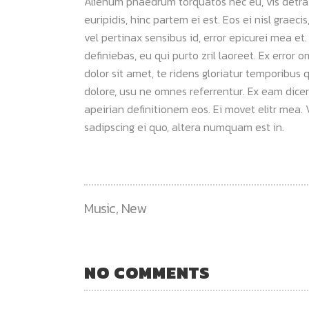
Alienum phaedrum torquatos nec eu, vis detraxit
euripidis, hinc partem ei est. Eos ei nisl graeci
vel pertinax sensibus id, error epicurei mea et.
definiebas, eu qui purto zril laoreet. Ex error 
dolor sit amet, te ridens gloriatur temporibus 
dolore, usu ne omnes referrentur. Ex eam dicer
apeirian definitionem eos. Ei movet elitr mea
sadipscing ei quo, altera numquam est in.
Music
,
New
NO COMMENTS