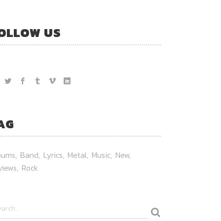
OLLOW US
AG
bums
Band
Lyrics
Metal
Music
New
views
Rock