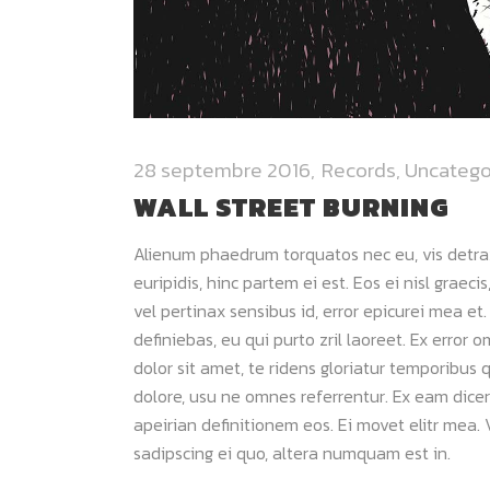
28 septembre 2016
Records
,
Uncatego
WALL STREET BURNING
Alienum phaedrum torquatos nec eu, vis detraxit
euripidis, hinc partem ei est. Eos ei nisl graeci
vel pertinax sensibus id, error epicurei mea et.
definiebas, eu qui purto zril laoreet. Ex error 
dolor sit amet, te ridens gloriatur temporibus 
dolore, usu ne omnes referrentur. Ex eam dicer
apeirian definitionem eos. Ei movet elitr mea
sadipscing ei quo, altera numquam est in.