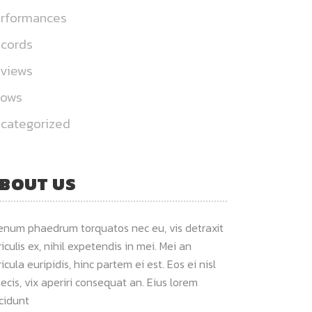
rformances
cords
views
hows
categorized
BOUT US
ienum phaedrum torquatos nec eu, vis detraxit
iculis ex, nihil expetendis in mei. Mei an
icula euripidis, hinc partem ei est. Eos ei nisl
ecis, vix aperiri consequat an. Eius lorem
ncidunt