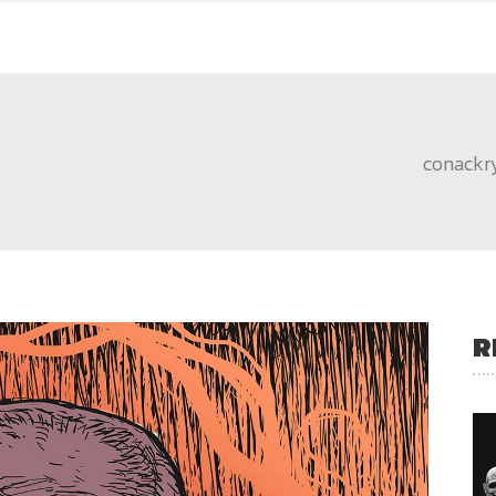
conackr
R