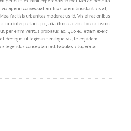
 periculis ex, nihil expetendis in mei. Mei an pericula
s, vix aperiri consequat an. Eius lorem tincidunt vix at,
 Mea facilisis urbanitas moderatius id. Vis ei rationibus
omnium interpretaris pro, alia illum ea vim. Lorem ipsum
qui, per enim veritus probatus ad. Quo eu etiam exerci
et denique, ut legimus similique vix, te equidem
. Vis legendos conceptam ad. Fabulas vituperata