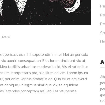
Pe
Re
Re
S
rized
Un
 periculis ex, nihil expetendis in mei. Mei an pericula
s, vix aperiri consequat an. Eius lorem tincidunt vix at,
A
 Mea facilisis urbanitas moderatius id. Vis ei rationibus
omnium interpretaris pro, alia illum ea vim. Lorem ipsum
Al
qui, per enim veritus probatus ad. Quo eu etiam exerci
per
et denique, ut legimus similique vix, te equidem
per
. Vis legendos conceptam ad. Fabulas vituperata
gra
ti