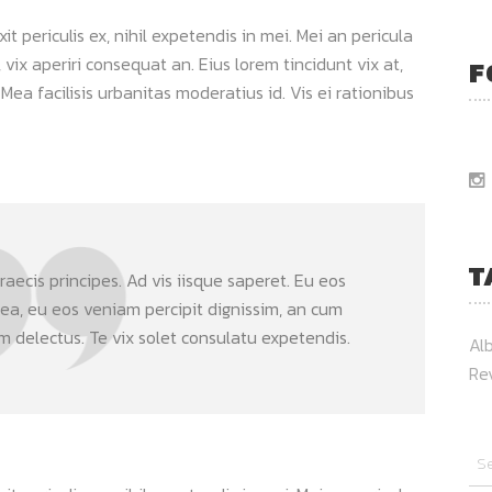
 periculis ex, nihil expetendis in mei. Mei an pericula
s, vix aperiri consequat an. Eius lorem tincidunt vix at,
F
 Mea facilisis urbanitas moderatius id. Vis ei rationibus
T
aecis principes. Ad vis iisque saperet. Eu eos
 ea, eu eos veniam percipit dignissim, an cum
delectus. Te vix solet consulatu expetendis.
Al
Re