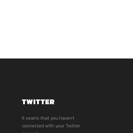
TWITTER
It seams that you haven't
connected with your Twitter