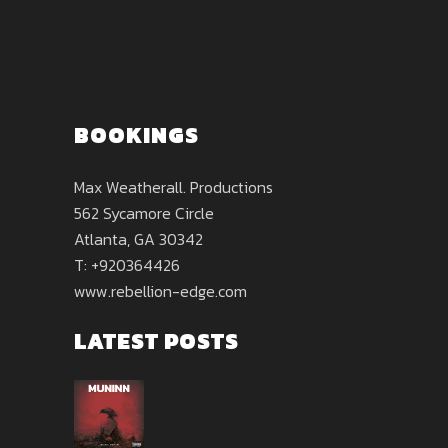
BOOKINGS
Max Weatherall. Productions
562 Sycamore Circle
Atlanta, GA 30342
T: +920364426
www.rebellion-edge.com
LATEST POSTS