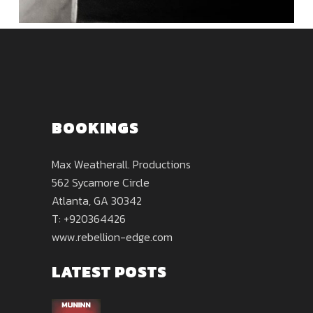
BOOKINGS
Max Weatherall. Productions
562 Sycamore Circle
Atlanta, GA 30342
T: +920364426
www.rebellion-edge.com
LATEST POSTS